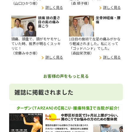
（山口ひかり様）
（森 順子様）
詳しく見る
詳しく見る
頭痛 頭の重さ
坐骨神経痛・腰
目の奥の痛み
痛
肩こり
頭痛、頭重で、頭がモヤモヤし
1日目の施術で左足の痛みがかな
ていた時、視界が明るくスッキ
り軽減されました。私にとって
リと！
「ゴッドハンド」でした。
（安藤みゆき様）
（森田栄次様）
詳しく見る
詳しく見る
お客様の声をもっと見る
雑誌に掲載されました