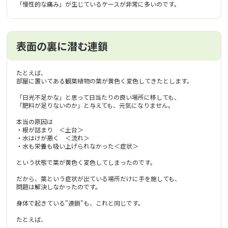
「慢性的な痛み」が生じているケースが非常に多いのです。
表面の裏に潜む連鎖
たとえば、
部屋に置いてある観葉植物の葉が黄色く変色してきたとします。
「日光不足かな」と思って日当たりの良い場所に移しても、
「肥料が足りないのか」と与えても、元気になりません。
本当の原因は
・根が詰まり ＜土台＞
・水はけが悪く ＜流れ＞
・水も栄養も吸い上げられなかった＜症状＞
という状態で葉が黄色く変色してしまったのです。
だから、葉という症状が出ている場所だけに手を施しても、
問題は解決しなかったのです。
身体で起きている"連鎖"も、これと同じです。
たとえば、