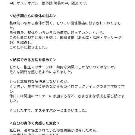
中川オステオパシー整体院 院長の中川雅彦です。
＜幼少期からの身体の悩み＞
私は幼い頃から身体が弱く、しつこい慢性腰痛に悩まされておりまし
た。
自分自身、整体やいろいろな治療院に通っていたことから、
この仕事に魅力と良さを感じ、国家資格（あん摩・指圧・マッサージ
師）を取得し、
この仕事に就きました。
＜納得できる方法を求めて＞
しかし、指圧マッサージは一時的な効果でしかないのではないか。
そんな疑問を感じるようになりました。
もっと本質的な解決法はないものか。
そう思い、整体院に勤めながらもカイロプラクティックの専門学校で学
び、
休日には関連のセミナーに参加するなど、さまざまな手技を学び続けま
した。
そうした中で、
オステオパシー
と出会いました。
＜自分の身体で実感した変化＞
私自身、長年悩まされていた慢性腰痛が改善したのも、
この療法に出会ってからでした。