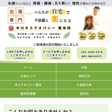
ご新規様の受付開始いたしました
ホーム
料金
出張エリア
予約方法
オステオパシー整体
お客様の声
整体院情報
症状別
こんなお悩みありませんか？