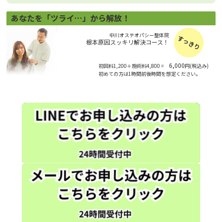
あなたを「ツライ…」から解放！
中川オステオパシー整体院
すっきり
根本原因スッキリ解決コース！
6,000
初回料1,200＋施術料4,800 =
円(税込み)
初めての方は1時間前後時間を想定ください。