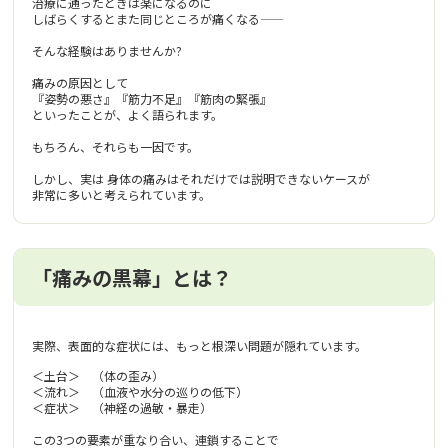
治療に通ったときは楽になるのに
しばらくするとまた同じところが痛くなる——
そんな経験はありませんか?
痛みの原因として
『姿勢の悪さ』『筋力不足』『筋肉の緊張』
といったことが、よく語られます。
もちろん、それらも一因です。
しかし、実は 身体の痛みはそれだけでは説明できないケースが
非常に多いと考えられています。
「痛みの黒幕」とは？
実際、表面的な症状には、もっと根深い問題が隠れています。
＜土台＞ （体の歪み）
＜流れ＞ （血液や水分の巡りの低下）
＜症状＞ （神経の過敏・暴走）
この3つの要素が重なり合い、連鎖することで