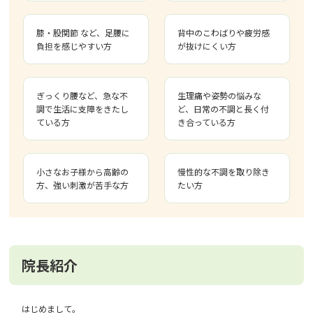
膝・股関節 など、足腰に
背中のこわばりや疲労感
負担を感じやすい方
が抜けにくい方
ぎっくり腰など、急な不
生理痛や姿勢の悩みな
調で生活に支障をきたし
ど、日常の不調と長く付
ている方
き合っている方
小さなお子様から高齢の
慢性的な不調を取り除き
方、強い刺激が苦手な方
たい方
院長紹介
はじめまして。