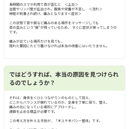
長時間のスマホ利用で首が歪むと ＜土台＞
血管やリンパ管が圧迫され、酸素や栄養が不足し ＜流れ＞
神経が刺激され続け、痛みとなります＜症状＞
この状態で首や肩など痛みのある場所をマッサージしても
首の歪みという"根"が残っているため、 すぐに症状が戻ってしまうの
です。
痛みが出ている場所だけを見ても、
隠れた要因にたどり着けなければ本当の改善にはいたりません。
ではどうすれば、本当の原因を見つけられ
るのでしょうか？
それは、身体を＜ひとつながり＞のものとして捉え、
どこからバランスが崩れているのか、全身を丁寧に探り、整え、
痛みの元になっている場所にアプローチし、
連鎖を止める矯正が必要です。
この考え方を叶える手技が、「オステオパシー整体」です。