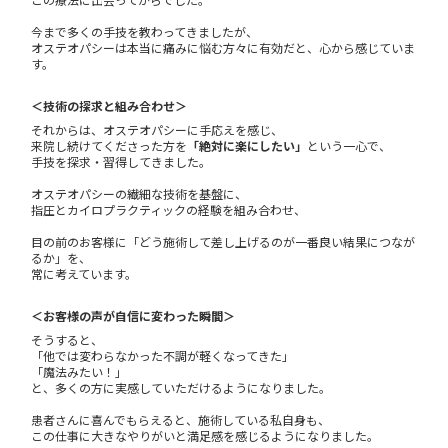
今まで多くの手技を教わってきましたが、
オステオパシーは本当に痛みに悩む方々に有効だと、心から感じていま
す。
＜技術の探求と組み合わせ＞
それからは、オステオパシーに手応えを感じ、
来院し続けてくださった方を
「絶対に楽にしたい」
という一心で、
手技を探求・習得してきました。
オステオパシーの繊細な技術を基盤に、
指圧とカイロプラクティックの経験を組み合わせ、
目の前のお客様に「どう施術して差し上げるのが一番良い結果につなが
るか」を、
常に考えています。
＜お客様の声が自信に変わった瞬間＞
そうすると、
「他では変わらなかった不調が軽くなってきた」
「魔法みたい！」
と、多くの方に実感していただけるようになりました。
患者さんに喜んでもらえると、施術している私自身も、
この仕事に大きなやりがいと満足感を感じるようになりました。