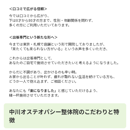
＜口コミで広がる信頼＞
今では口コミから広がり、
下は0才から80才の方まで、性別・年齢関係を問わず、
多くの方にご利用いただいております。
＜出張専門という新たな形へ＞
今までは東京・札幌で店舗という形で開院しておりましたが、
「来たくても来られない方がいる」というお声を多くいただき、
これからは出張専門として、
あなたのご自宅で施術させていただきたいと考えるようになりました。
からだに不調があり、出かけるのも辛い時。
お家から出ることが叶わず、疲れが取れない生活を続けている方も、
どうか一人で抱え込まず、ご相談ください。
あなたにも
「楽になりました」
と感じていただけるよう、
精一杯施術させていただきます。
中川オステオパシー整体院のこだわりと特
徴