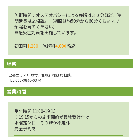
施術時間：オステオパシーによる施術は３０分ほど。時
間延長は応相談。 （初回は約50分から60分くらいまで
余裕を見てください）
※感染症対策を実施しています。
初回料
1,200
施術料
4,800
税込
場所
出張エリア札幌市。札幌近郊は応相談。
TEL:090-3800-0374
営業時間
受付時間 11:00-19:15
※19:15からの施術開始が最終受け付け
水曜定休日 そのほか不定休
完全予約制