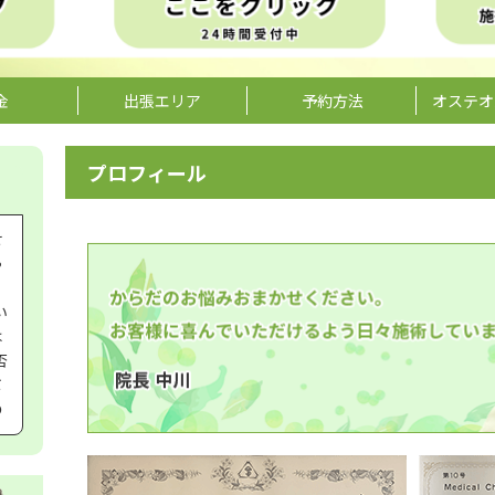
金
出張エリア
予約方法
オステオ
プロフィール
せ
ゃ
い
は
否
ボ
の
せ