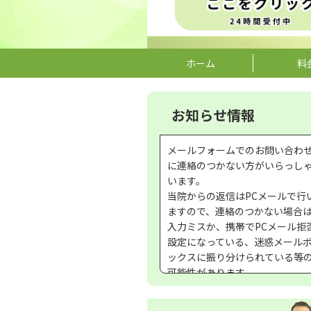
ホーム
料
院長プロフィール
腰痛・坐骨神経痛
院長ブログ
肩こり・頭痛
お知らせ情報
データで見る中川整体院
首痛・むち打ち・手のしびれ
よくある質問
不眠・寝つき悪い
プライバシーポリシー
四十肩・五十肩
メールフォームでのお問い合わ
に連絡のつかない方がいらっし
います。
当院からの返信はPCメールで行
ますので、連絡のつかない場合
入力ミスか、携帯でPCメール拒
設定になっている、迷惑メール
ックスに振り分けられている等
可能性があります。
その場合、改めて、お問い合わ
を、お願いいたします。