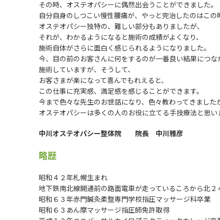
その時、オステオパシーに偶然出会うことができました。
自分自身のしつこい慢性腰痛が、やっと完治したのはこの
オステオパシー独特の、難しい部分もありましたが、
それが、わかるようになると施術の成績がよくなり、
施術自体がさらに面白く感じられるようになりました。
今、目の前のお客さんに何をするのが一番良い結果につな
施術していますが、そうして、
お客さまが楽になって喜んでもれえると、
この仕事に充実感、満足感を感じることができます。
今まで色々な先生のお世話になり、色々教わってきました
オステオパシーは多くの人のお役に立てる手技療法と思い
中川オステオパシー整体院 院長 中川雅彦
略歴
昭和４２年札幌生まれ
地下鉄南北線開通前の路面電車が走っているころから北２
昭和６３年赤門鍼灸柔整専門学校指圧マッサージ科卒業
昭和６３あん摩マッサージ指圧師免許取得