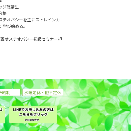
業
ッジ聴講生
合格
ステオパシーを主にストレインカ
 学び始める。
頭蓋オステオパシー初級セミナー担
予約制
水曜定休・他不定休