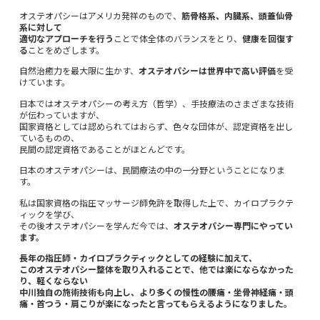
オステオパシーはアメリカ発祥のもので、
筋骨格系、内臓系、頭蓋仙骨
系に対して
適切なアプローチを行う
ことで体全体のバランスをとり、
健康を回復す
る
ことをめざします。
自然治癒力を最大限に生かす、
オステオパシーは世界中で高い評価
を受
けています。
日本ではオステオパシーの考え方（哲学）、手技療法のさまざまな技術
が伝わっていますが、
国家資格としては認められてはおらず、色々な団体が、認定資格を出し
ているものの、
民間の認定資格であることがほとんどです。
日本のオステオパシーは、民間療法の中の一分野ということになりま
す。
私は国家資格の指圧マッサージ師免許を取得した上で、カイロプラクテ
ィックを学び、
その後オステオパシーを学んだ今では、
オステオパシー専門にやってい
ます。
長年の指圧師・カイロプラクティックとしての経験に加えて、
このオステオパシー整体を取り入れることで、他では楽にならなかった
り、軽くならない
中川独自の施術技術も向上し、より多くの慢性の腰痛・坐骨神経痛・頭
痛・首つう・肩こりが楽になったと言ってもらえるようになりました。