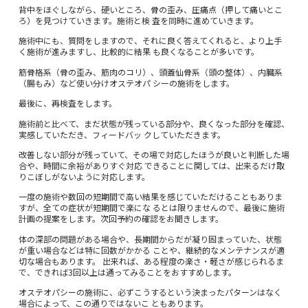
背中をほぐしながら、硬いところ、骨の歪み、圧痛点（押して痛いとこ
ろ）を見つけていきます。施術と検 査を同時に進めていきます。
施術中にも、質問をしますので、それに良く答えてくれると、より上手
く施術が進みますし、比較的に結果 も良くなることが多いです。
筋骨格系（骨の歪み、筋肉のコリ）、頭蓋仙骨系（頭の整体）、内臓系
（腸もみ）など使い分けオステオパ シーの施術をします。
最後に、再検査をします。
施術前と比べて、まだ状態が残っている部分や、良くなった部分を確認、
実感していただき、フィードバッ クしていただきます。
改善しない部分が残っていて、その場で対応したほうが良いと判断した場
合や、時間に余裕がありすぐ対応 できることに関しては、出来るだけ取
りこぼしがないように対応します。
一度の施術や数回の短期間で高い結果を感じていただけることもありま
すが、全ての症状が短期間で楽にな るとは限りませんので、最後に施術
計画の提案をします。次回予約の確認をお聞きします。
体の深部の問題がある場合や、長期間からだが凝り固まっていた、状態
が重い場合などは特に回数がかかる ことや、継続的なメンテナンスが適
切な場合もあります。 出来れば、ある程度の楽さ・軽さが感じられるま
で、できれば3回以上は通ってみることをおすすめします。
オステオパシーの施術に、必ずこうするという決まったパターンはなく
場合によって、この通りではないこ ともあります。