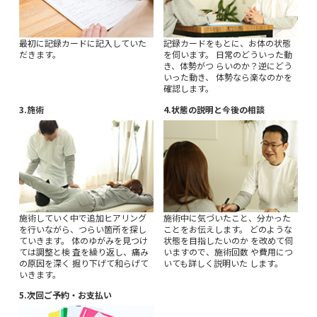
最初に記録カードに記入していた
記録カードをもとに、お体の状態
だきます。
を伺います。 日常のどういった動
き、体勢がつ らいのか？逆にどう
いった動き、 体勢なら楽なのかを
確認します。
施術
状態の説明と今後の相談
施術していく中で追加ヒアリング
施術中に気づいたこと、分かった
を行いながら、つらい箇所を探し
ことをお伝えします。 どのような
ていきます。 体のゆがみを見つけ
状態を目指したいのか を改めて伺
ては調整と検 査を繰り返し、痛み
いますので、施術回数 や費用につ
の原因を深く 掘り下げて和らげて
いても詳しく説明いた します。
いきます。
次回ご予約・お支払い