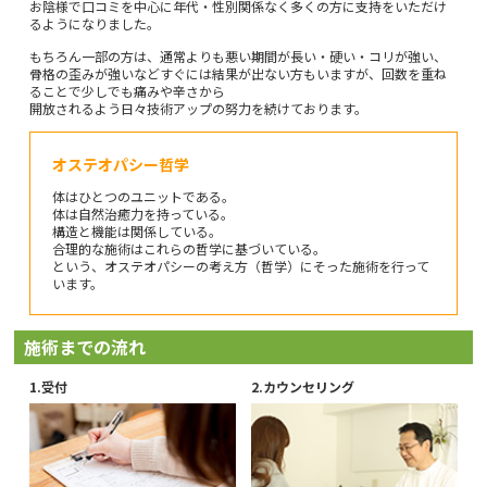
お陰様で口コミを中心に年代・性別関係なく多くの方に支持をいただけ
るようになりました。
もちろん一部の方は、通常よりも悪い期間が長い・硬い・コリが強い、
骨格の歪みが強いなどすぐには結果が出ない方もいますが、回数を重ね
ることで少しでも痛みや辛さから
開放されるよう日々技術アップの努力を続けております。
オステオパシー哲学
体はひとつのユニットである。
体は自然治癒力を持っている。
構造と機能は関係している。
合理的な施術はこれらの哲学に基づいている。
という、オステオパシーの考え方（哲学）にそった施術を行って
います。
施術までの流れ
受付
カウンセリング