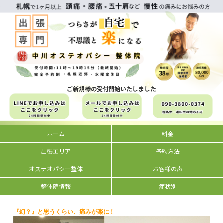
ご新規様の受付開始いたしました
ホーム
料金
出張エリア
予約方法
オステオパシー整体
お客様の声
整体院情報
症状別
『幻？』と思うくらい、痛みが楽に！　