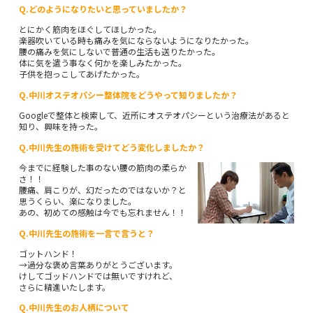
Q.どのようになりたいと思っていましたか？
とにかく筋肉をほぐしてほしかった。
楽器吹いている時も痛みを気にならないようになりたかった。
腰の痛みを気にしないで普通の生活も送りたかった。
体に気を遣う事なく何かを楽しみたかった。
子供を抱っこしてあげたかった。
Q.中川オステオパシー整体院をどうやって知りましたか？
Googleで整体と検索して、近所にオステオパシーという治療法があると
知り、興味を持った。
Q.中川先生の施術を受けてどう変化しましたか？
今までに経験した事のない腰の筋肉の柔らか
さ！！
腰痛、肩こりが、幻だったのではないか？と
思うくらい、楽になりました。
あの、初めての感触は今でも忘れません！！
Q.中川先生の施術を一言で言うと？
ゴットハンド！
→過分な褒め言葉ありがとうございます。
けしてゴッドハンドでは無いですけれど、
さらに精進いたします。
Q.中川先生のお人柄について