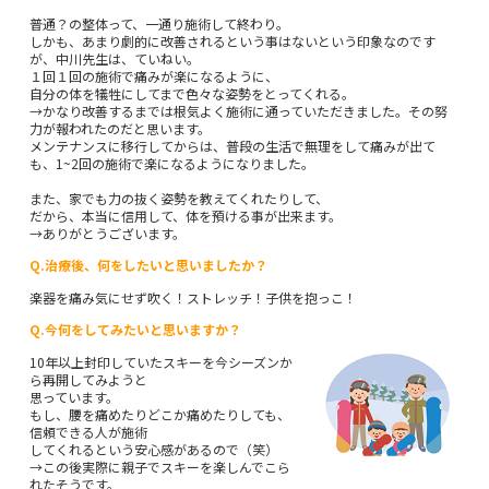
普通？の整体って、一通り施術して終わり。
しかも、あまり劇的に改善されるという事はないという印象なのです
が、中川先生は、ていねい。
１回１回の施術で痛みが楽になるように、
自分の体を犠牲にしてまで色々な姿勢をとってくれる。
→かなり改善するまでは根気よく施術に通っていただきました。その努
力が報われたのだと思います。
メンテナンスに移行してからは、普段の生活で無理をして痛みが出て
も、1~2回の施術で楽になるようになりました。
また、家でも力の抜く姿勢を教えてくれたりして、
だから、本当に信用して、体を預ける事が出来ます。
→ありがとうございます。
Q.治療後、何をしたいと思いましたか？
楽器を痛み気にせず吹く！ストレッチ！子供を抱っこ！
Q.今何をしてみたいと思いますか？
10年以上封印していたスキーを今シーズンか
ら再開してみようと
思っています。
もし、腰を痛めたりどこか痛めたりしても、
信頼できる人が施術
してくれるという安心感があるので（笑）
→この後実際に親子でスキーを楽しんでこら
れたそうです。