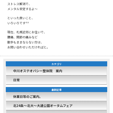
ストレス解消で、
メンタル安定するよ～
といった良いこと、
いろいろです^^
現在、札幌近郊にお住いで、
腰痛、関節の痛みなど
散歩もままならない方は、
お問い合わせいただければと。
カテゴリ
中川オステオパシー整体院 案内
日常
最新記事
休業日等のご案内。
北24条～北大～大通公園オータムフェア