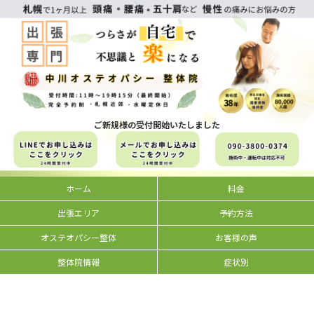
ご新規様の受付開始いたしました
ホーム
料金
出張エリア
予約方法
オステオパシー整体
お客様の声
整体院情報
症状別