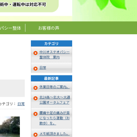
パシー整体
お客様の声
カテゴリ
中川オステオパシー
整体院 案内
日常
最新記事
休業日等のご案内。
北24条～北大～大通
公園オータムフェア
 カテゴリ：
日常
腰痛や足の痛みが楽
になったら運動（お
散歩）を。
メモ紙頂きました。