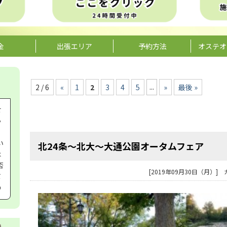
金
出張エリア
予約方法
オステオ
...
2 / 6
«
1
2
3
4
5
»
最後 »
せ
ゃ
い
北24条～北大～大通公園オータムフェア
は
否
[2019年09月30日（月）]
ボ
の
せ