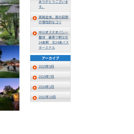
ありがとうございま
す。
首肩全体、首の前側
の慢性的なコリ
中川オステオパシー
整体 最寄り駅は北
24条駅 北24条バス
ターミナル
アーカイブ
2019年9月
2019年7月
2014年1月
2013年10月