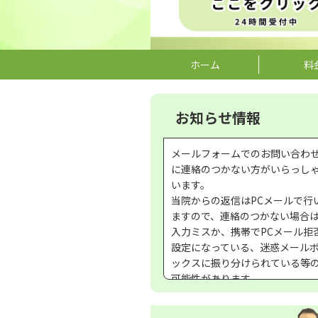
ホーム
料
院長プロフィール
腰痛・坐骨神経痛
院長ブログ
肩こり・頭痛
お知らせ情報
データで見る中川整体院
首痛・むち打ち・手のしびれ
よくある質問
不眠・寝つき悪い
プライバシーポリシー
四十肩・五十肩
メールフォームでのお問い合わ
に連絡のつかない方がいらっし
います。
当院からの返信はPCメールで行
ますので、連絡のつかない場合
入力ミスか、携帯でPCメール拒
設定になっている、迷惑メール
ックスに振り分けられている等
可能性があります。
その場合、改めて、お問い合わ
を、お願いいたします。