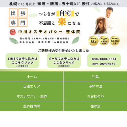
ご新規様の受付開始いたしました
ホーム
料金
出張エリア
予約方法
オステオパシー整体
お客様の声
整体院情報
症状別