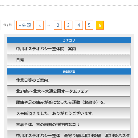
...
6 / 6
« 先頭
«
2
3
4
5
6
カテゴリ
中川オステオパシー整体院 案内
日常
最新記事
休業日等のご案内。
北24条～北大～大通公園オータムフェア
腰痛や足の痛みが楽になったら運動（お散歩）を。
メモ紙頂きました。ありがとうございます。
首肩全体、首の前側の慢性的なコリ
中川オステオパシー整体 最寄り駅は北24条駅 北24条バスタ