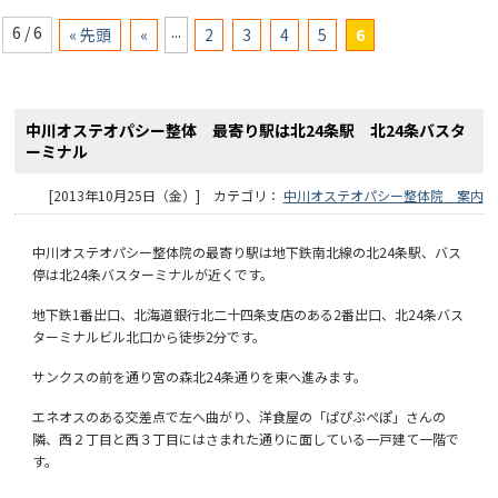
...
6 / 6
« 先頭
«
2
3
4
5
6
中川オステオパシー整体 最寄り駅は北24条駅 北24条バスタ
ーミナル
[2013年10月25日（金）] カテゴリ：
中川オステオパシー整体院 案内
中川オステオパシー整体院の最寄り駅は地下鉄南北線の北24条駅、バス
停は北24条バスターミナルが近くです。
地下鉄1番出口、北海道銀行北二十四条支店のある2番出口、北24条バス
ターミナルビル北口から徒歩2分です。
サンクスの前を通り宮の森北24条通りを東へ進みます。
エネオスのある交差点で左へ曲がり、洋食屋の「ぱぴぷぺぽ」さんの
隣、西２丁目と西３丁目にはさまれた通りに面している一戸建て一階で
す。